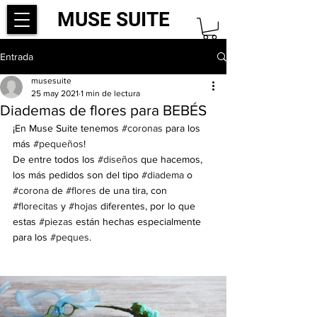
MUSE SUITE
Entrada
musesuite
25 may 2021
1 min de lectura
Diademas de flores para BEBÉS
¡En Muse Suite tenemos 
#coronas
 para los 
más 
#pequeños
!
De entre todos los 
#diseños
 que hacemos, 
los más pedidos son del tipo 
#diadema
 o 
#corona
 de 
#flores
 de una tira, con 
#florecitas
 y 
#hojas
 diferentes, por lo que 
estas 
#piezas
 están hechas especialmente 
para los 
#peques
.